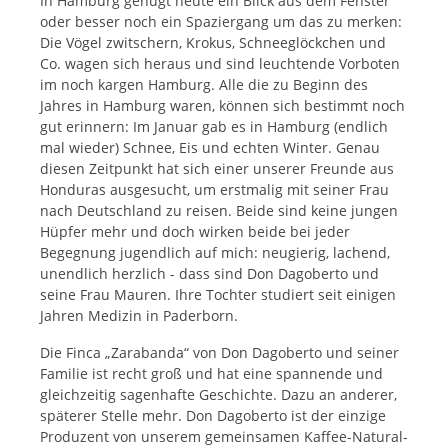
In Hamburg genügt heute ein Blick aus dem Fenster
oder besser noch ein Spaziergang um das zu merken:
Die Vögel zwitschern, Krokus, Schneeglöckchen und
Co. wagen sich heraus und sind leuchtende Vorboten
im noch kargen Hamburg. Alle die zu Beginn des
Jahres in Hamburg waren, können sich bestimmt noch
gut erinnern: Im Januar gab es in Hamburg (endlich
mal wieder) Schnee, Eis und echten Winter. Genau
diesen Zeitpunkt hat sich einer unserer Freunde aus
Honduras ausgesucht, um erstmalig mit seiner Frau
nach Deutschland zu reisen. Beide sind keine jungen
Hüpfer mehr und doch wirken beide bei jeder
Begegnung jugendlich auf mich: neugierig, lachend,
unendlich herzlich - dass sind Don Dagoberto und
seine Frau Mauren. Ihre Tochter studiert seit einigen
Jahren Medizin in Paderborn.
Die Finca „Zarabanda“ von Don Dagoberto und seiner
Familie ist recht groß und hat eine spannende und
gleichzeitig sagenhafte Geschichte. Dazu an anderer,
späterer Stelle mehr. Don Dagoberto ist der einzige
Produzent von unserem gemeinsamen Kaffee-Natural-