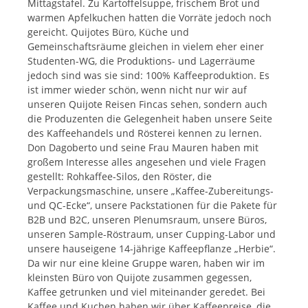
Mittagstafel. Zu Kartoffelsuppe, frischem Brot und
warmen Apfelkuchen hatten die Vorräte jedoch noch
gereicht. Quijotes Büro, Küche und
Gemeinschaftsräume gleichen in vielem eher einer
Studenten-WG, die Produktions- und Lagerräume
jedoch sind was sie sind: 100% Kaffeeproduktion. Es
ist immer wieder schön, wenn nicht nur wir auf
unseren Quijote Reisen Fincas sehen, sondern auch
die Produzenten die Gelegenheit haben unsere Seite
des Kaffeehandels und Rösterei kennen zu lernen.
Don Dagoberto und seine Frau Mauren haben mit
großem Interesse alles angesehen und viele Fragen
gestellt: Rohkaffee-Silos, den Röster, die
Verpackungsmaschine, unsere „Kaffee-Zubereitungs-
und QC-Ecke“, unsere Packstationen für die Pakete für
B2B und B2C, unseren Plenumsraum, unsere Büros,
unseren Sample-Röstraum, unser Cupping-Labor und
unsere hauseigene 14-jährige Kaffeepflanze „Herbie“.
Da wir nur eine kleine Gruppe waren, haben wir im
kleinsten Büro von Quijote zusammen gegessen,
Kaffee getrunken und viel miteinander geredet. Bei
Kaffee und Kuchen haben wir über Kaffeepreise, die