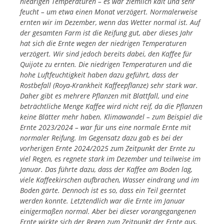
niedrigen Temperaturen – es war ziemlich kalt und sehr
feucht – um etwa einen Monat verzögert. Normalerweise
ernten wir im Dezember, wenn das Wetter normal ist. Auf
der gesamten Farm ist die Reifung gut, aber dieses Jahr
hat sich die Ernte wegen der niedrigen Temperaturen
verzögert. Wir sind jedoch bereits dabei, den Kaffee für
Quijote zu ernten. Die niedrigen Temperaturen und die
hohe Luftfeuchtigkeit haben dazu geführt, dass der
Rostbefall (Roya-Krankheit Kaffeepflanze) sehr stark war.
Daher gibt es mehrere Pflanzen mit Blattfall, und eine
beträchtliche Menge Kaffee wird nicht reif, da die Pflanzen
keine Blätter mehr haben. Klimawandel – zum Beispiel die
Ernte 2023/2024 – war für uns eine normale Ernte mit
normaler Reifung. Im Gegensatz dazu gab es bei der
vorherigen Ernte 2024/2025 zum Zeitpunkt der Ernte zu
viel Regen, es regnete stark im Dezember und teilweise im
Januar. Das führte dazu, dass der Kaffee am Boden lag,
viele Kaffeekirschen aufbrachen, Wasser eindrang und im
Boden gärte. Dennoch ist es so, dass ein Teil geerntet
werden konnte. Letztendlich war die Ernte im Januar
einigermaßen normal. Aber bei dieser vorangegangenen
Ernte wirkte sich der Regen zum Zeitpunkt der Ernte aus,