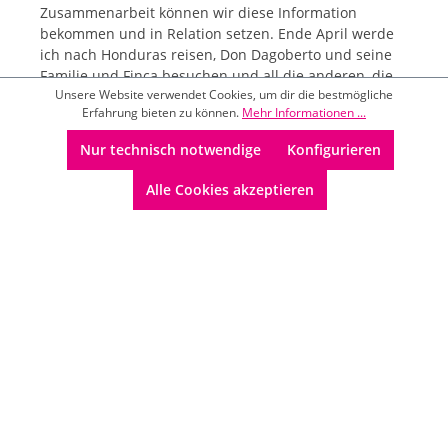
Zusammenarbeit können wir diese Information
bekommen und in Relation setzen. Ende April werde
ich nach Honduras reisen, Don Dagoberto und seine
Familie und Finca besuchen und all die anderen, die
Unsere Website verwendet Cookies, um dir die bestmögliche
sich seit Jahren jeden Tag aufs Neue bemühen einen
Erfahrung bieten zu können.
Mehr Informationen ...
leckeren Kaffee aus Honduras zu produzieren, um am
Ende Quijote zu ermöglichen „Flying Pingo“, „Dante“
Nur technisch notwendige
Konfigurieren
und Co. Rösten zu können.
Alle Cookies akzeptieren
Quijote Lagerverkauf
Informationen
Newsletter abonnieren
Datenschutz
Impressum
Erklärung zur Barrierefreiheit